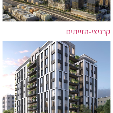
קרניצי-הזייתים