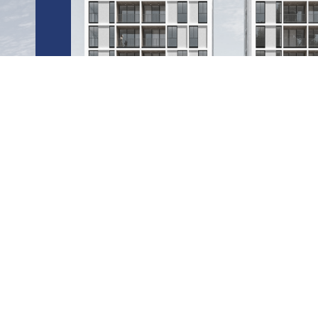
15
מתח
בקרוב
חולון
רויקט
ל